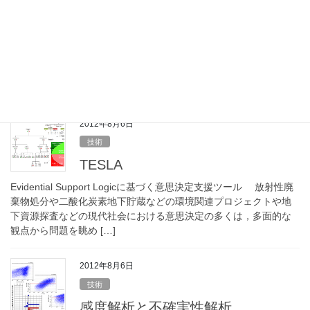
地球科学
ファジー地球統計シミュレーション 地下深部の不均質な岩盤特
性分布に対して，私たちが入手することのできる情報は，疎らに
分布するボーリング孔での実測という「点のデータ」の集合に過
ぎません。このような状況で，疎な実測点のデー […]
2012年8月6日
技術
TESLA
Evidential Support Logicに基づく意思決定支援ツール 放射性廃
棄物処分や二酸化炭素地下貯蔵などの環境関連プロジェクトや地
下資源探査などの現代社会における意思決定の多くは，多面的な
観点から問題を眺め […]
2012年8月6日
技術
感度解析と不確実性解析