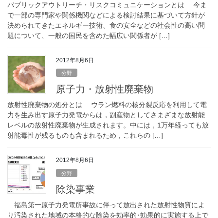
パブリックアウトリーチ・リスクコミュニケーションとは 今ま
で一部の専門家や関係機関などによる検討結果に基づいて方針が
決められてきたエネルギー技術、食の安全などの社会性の高い問
題について、一般の国民を含めた幅広い関係者が […]
2012年8月6日
分野
原子力・放射性廃棄物
放射性廃棄物の処分とは ウラン燃料の核分裂反応を利用して電
力を生み出す原子力発電からは，副産物としてさまざまな放射能
レベルの放射性廃棄物が生成されます。中には，1万年経っても放
射能毒性が残るものも含まれるため，これらの […]
2012年8月6日
分野
除染事業
福島第一原子力発電所事故に伴って放出された放射性物質によ
り汚染された地域の本格的な除染を効率的･効果的に実施する上で