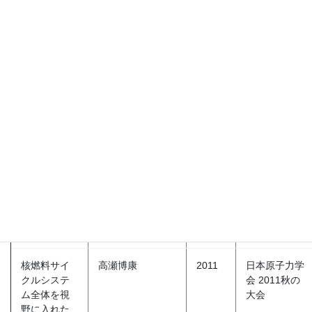
needs for
Workshop
TRU: output
from a
NUMO
workshop
Scenario
H. Takase, M.
2011
International
development
Yamaguchi, D.
High Level
methodology
Kawasaki
Radioactive
for dynamic
Waste
system
Management
evolution in
Conference,
coastal
April 10-14,
areas
2011,
Albuquerque,
NM
核燃料サイ
高瀬博康
2011
日本原子力学
クルシステ
会 2011秋の
ム全体を視
大会
野に入れた