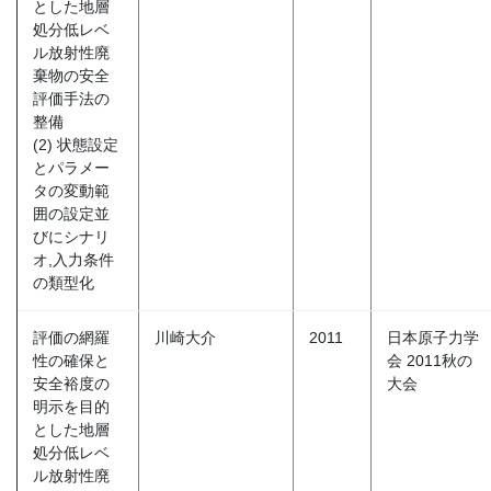
とした地層
処分低レベ
ル放射性廃
棄物の安全
評価手法の
整備
(2) 状態設定
とパラメー
タの変動範
囲の設定並
びにシナリ
オ,入力条件
の類型化
評価の網羅
川崎大介
2011
日本原子力学
性の確保と
会 2011秋の
安全裕度の
大会
明示を目的
とした地層
処分低レベ
ル放射性廃