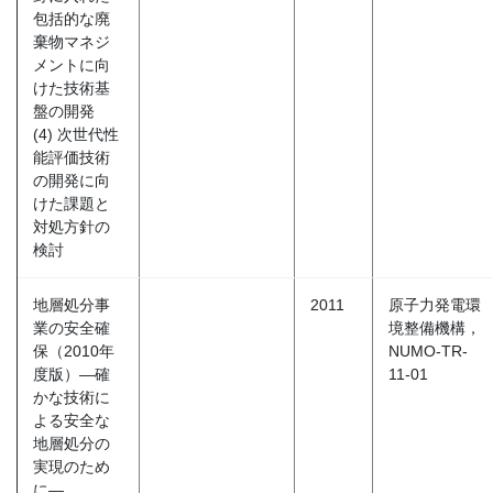
包括的な廃
棄物マネジ
メントに向
けた技術基
盤の開発
(4) 次世代性
能評価技術
の開発に向
けた課題と
対処方針の
検討
地層処分事
2011
原子力発電環
業の安全確
境整備機構，
保（2010年
NUMO-TR-
度版）―確
11-01
かな技術に
よる安全な
地層処分の
実現のため
に―