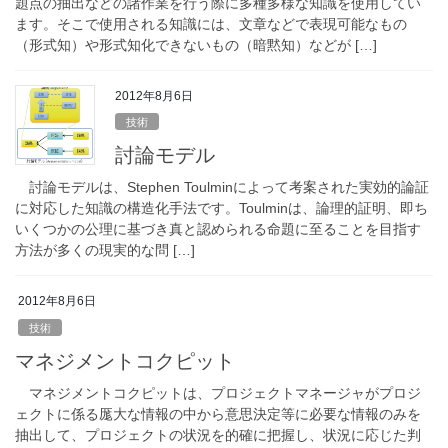
題点の抽出などの諸作業を行う際に多種多様な知識を使用してい
ます。そこで使用される知識には、文章などで表現可能なもの
（形式知）や形式知化できないもの（暗黙知）などが […]
2012年8月6日
技術
討論モデル
討論モデルは、Stephen Toulminによって考案された実効的論証
に対応した知識の構造化手法です。Toulminは、論理的証明、即ち
いくつかの公理に基づき真と認められる命題に至ることを目指す
方法が多くの現実的な問 […]
2012年8月6日
技術
マネジメントコクピット
マネジメントコクピットは、プロジェクトマネージャがプロジ
ェクトに係る厖大な情報の中から意思決定等に必要な情報のみを
抽出して、プロジェクトの状況を的確に把握し、状況に応じた判