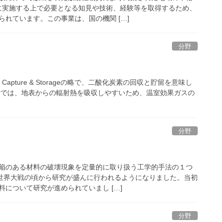
に実施する上で必要となる知見や技術、経験等を取得するため、
れています。この事業は、国の機関 […]
分野
ide Capture & Storageの略で、二酸化炭素の回収と貯留を意味し
素では、地表からの輻射熱を吸収しやすいため、温室効果ガスの
分野
陥のある材料の破壊現象を定量的に取り扱う工学的手法の１つ
次世界大戦の頃から研究が盛んに行われるようになりました。当初
について研究が進められていまし […]
分野