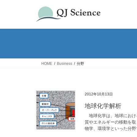
コ
ナ
ン
ビ
テ
ゲ
ン
ー
ツ
シ
へ
ョ
ス
ン
キ
に
ッ
移
HOME
Business
分野
プ
動
2012年10月13日
地球化学解析
地球化学は、地球におけ
質やエネルギーの移動を取
物学、環境学といった分野で