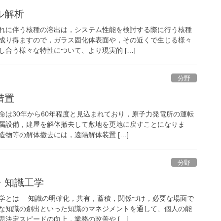
ル解析
れに伴う核種の溶出は，システム性能を検討する際に行う核種
成り得ますので，ガラス固化体表面や，その近くで生じる様々
合う様々な特性について、より現実的 […]
分野
措置
は30年から60年程度と見込まれており，原子力発電所の運転
属設備，建屋を解体撤去して敷地を更地に戻すことになりま
物等の解体撤去には，遠隔解体装置 […]
分野
・知識工学
学とは 知識の明確化，共有，蓄積，関係づけ，必要な場面で
な知識の創出といった知識のマネジメントを通して、個人の能
決定スピードの向上，業務の改善や […]