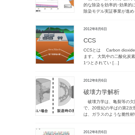
的な除染を効率的･効果的
除染モデル実証事業が進めら
2012年8月6日
CCS
CCSとは Carbon diox
ます。 大気中の二酸化炭
1つとされてい […]
2012年8月6日
破壊力学解析
破壊力学は、亀裂等の欠
で、20世紀の半ばの第2
は、ガラスのような脆性材料
2012年8月6日