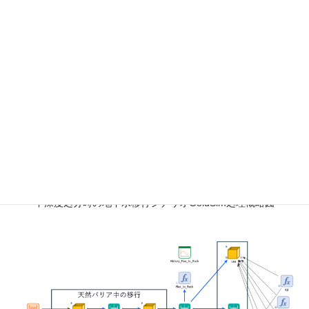
中深度処分時の地下水移行シナリオGoldSim処理概略図