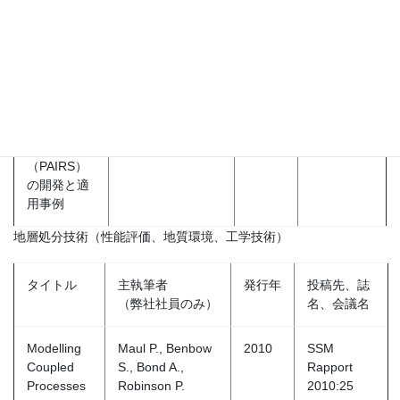
開発
知識工学を
Takase, H.,
2010
日本原子力
利用した地
Tachibana, S.
学会2010
層処分性能
秋の大会
評価レポー
ト作成支援
システム
（PAIRS）
の開発と適
用事例
地層処分技術（性能評価、地質環境、工学技術）
タイトル
主執筆者
発行年
投稿先、誌
（弊社社員のみ）
名、会議名
Modelling
Maul P., Benbow
2010
SSM
Coupled
S., Bond A.,
Rapport
Processes
Robinson P.
2010:25