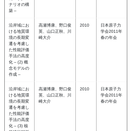
ナリオの構
築 –
沿岸域にお
高瀬博康、野口俊
2010
日本原子力
ける地質環
英、山口正秋、川
学会2011年
境の長期変
崎大介
春の年会
遷を考慮し
た性能評価
手法の高度
化 – (2) 概
念モデルの
作成 –
沿岸域にお
高瀬博康、野口俊
2010
日本原子力
ける地質環
英、山口正秋、川
学会2011年
境の長期変
崎大介
春の年会
遷を考慮し
た性能評価
手法の高度
化 – (3) 核