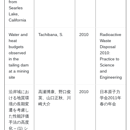
from
Searles
Lake,
California
Water and
Tachibana, S.
2010
Radioactive
heat
Waste
budgets
Disposal
observed
2010:
in the
Practice to
tailing dam
Science
at a mining
and
site
Engineering
沿岸域にお
高瀬博康、野口俊
2010
日本原子力
ける地質環
英、山口正秋、川
学会2011年
境の長期変
崎大介
春の年会
遷を考慮し
た性能評価
手法の高度
化 – (1) シ