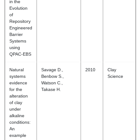
in the
Evolution
of
Repository
Engineered
Barrier
Systems
using
QPAC-EBS
Natural
Savage D.,
2010
Clay
systems
Benbow S.,
Science
evidence
Watson C.,
for the
Takase H.
alteration
of clay
under
alkaline
conditions:
An
example